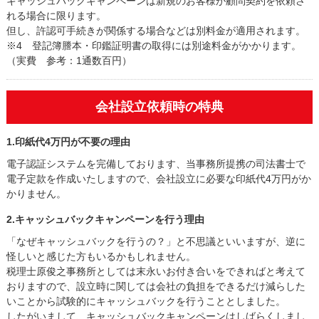
キャッシュバックキャンペーンは新規のお客様が顧問契約を依頼さ
れる場合に限ります。
但し、許認可手続きが関係する場合などは別料金が適用されます。
※4 登記簿謄本・印鑑証明書の取得には別途料金がかかります。
（実費 参考：1通数百円）
会社設立依頼時の特典
1.印紙代4万円が不要の理由
電子認証システムを完備しております、当事務所提携の司法書士で
電子定款を作成いたしますので、会社設立に必要な印紙代4万円がか
かりません。
2.キャッシュバックキャンペーンを行う理由
「なぜキャッシュバックを行うの？」と不思議といいますが、逆に
怪しいと感じた方もいるかもしれません。
税理士原俊之事務所としては末永いお付き合いをできればと考えて
おりますので、設立時に関しては会社の負担をできるだけ減らした
いことから試験的にキャッシュバックを行うこととしました。
したがいまして、キャッシュバックキャンペーンはしばらくしまし