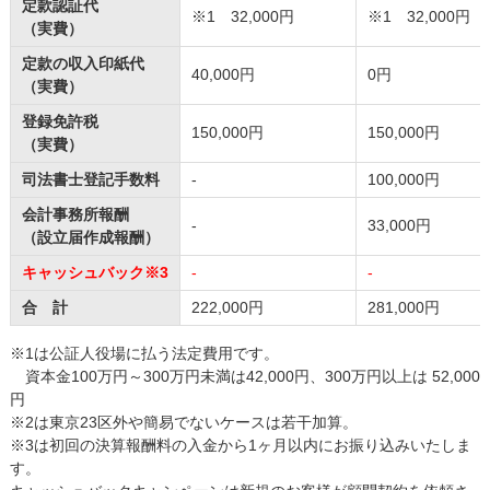
定款認証代
※1
32,000円
※1
32,000円
（実費）
定款の収入印紙代
40,000円
0円
（実費）
登録免許税
150,000円
150,000円
（実費）
司法書士登記手数料
-
100,000円
会計事務所報酬
-
33,000円
（設立届作成報酬）
キャッシュバック
※3
-
-
合 計
222,000円
281,000円
※1は公証人役場に払う法定費用です。
資本金100万円～300万円未満は42,000円、300万円以上は 52,000
円
※2は東京23区外や簡易でないケースは若干加算。
※3は初回の決算報酬料の入金から1ヶ月以内にお振り込みいたしま
す。