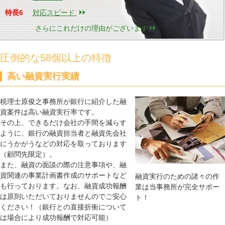
特長6
対応スピード
さらにこれだけの理由がございます
圧倒的な58個以上の特徴
高い融資実行実績
税理士原俊之事務所が銀行に紹介した融
資案件は高い融資実行率です。
その上、できるだけ会社の手間を減らす
ように、銀行の融資担当者と融資先会社
にうかがうなどの対応を取っております
（顧問先限定）。
また、融資の面談の際の注意事項や、融
資関連の事業計画書作成のサポートなど
融資実行のための諸々の作
も行っております。なお、融資成功報酬
業は当事務所が完全サポー
は原則いただいておりませんのでご安心
ト！
ください！（銀行との直接折衝について
は場合により成功報酬で対応可能）