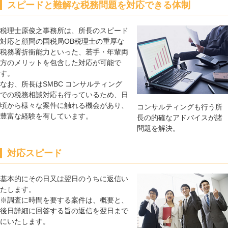
スピードと難解な税務問題を対応できる体制
税理士原俊之事務所は、所長のスピード
対応と顧問の国税局OB税理士の重厚な
税務署折衝能力といった、若手・年輩両
方のメリットを包含した対応が可能で
す。
なお、所長はSMBC コンサルティング
での税務相談対応も行っているため、日
頃から様々な案件に触れる機会があり、
コンサルティングも行う所
豊富な経験を有しています。
長の的確なアドバイスが諸
問題を解決。
対応スピード
基本的にその日又は翌日のうちに返信い
たします。
※調査に時間を要する案件は、概要と、
後日詳細に回答する旨の返信を翌日まで
にいたします。