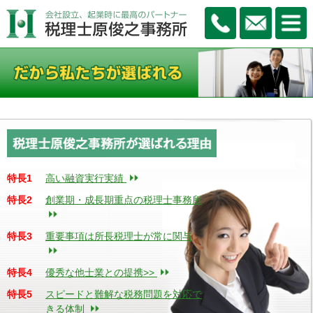
特長1
高い融資実行実績
特長2
創業期・成長期重点の税理士事務所
特長3
重要事項は所長税理士が常に関与
特長4
優秀な他士業との提携>>
特長5
スピードと難解な税務問題を対応で
きる体制